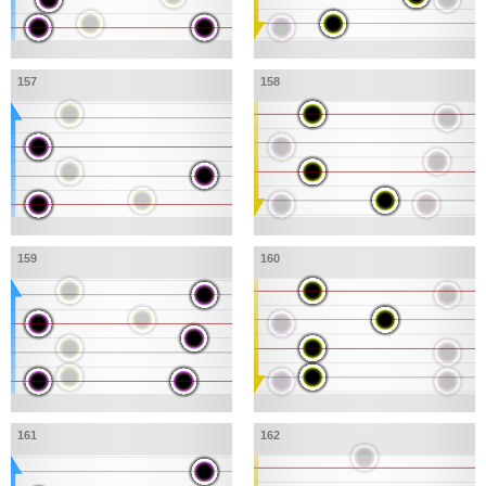
157
158
159
160
161
162