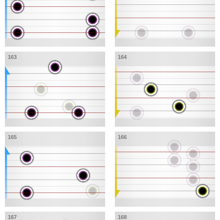
163
164
165
166
167
168