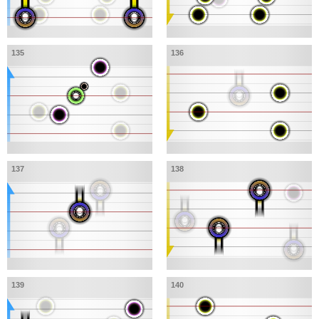
135
136
137
138
139
140