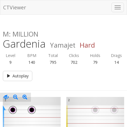
CTViewer
M: MILLION
Gardenia
Yamajet
Hard
Level
BPM
Total
Clicks
Holds
Drags
9
140
795
702
79
14
Autoplay
1
2