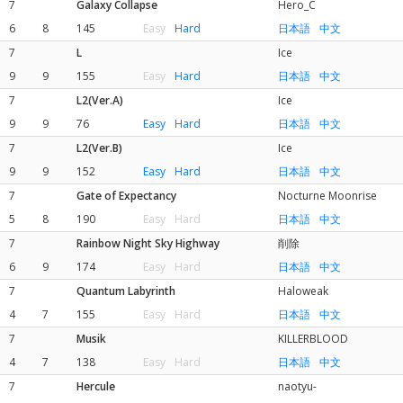
7
Galaxy Collapse
Hero_C
6
8
145
Easy
Hard
日本語
中文
7
L
Ice
9
9
155
Easy
Hard
日本語
中文
7
L2(Ver.A)
Ice
9
9
76
Easy
Hard
日本語
中文
7
L2(Ver.B)
Ice
9
9
152
Easy
Hard
日本語
中文
7
Gate of Expectancy
Nocturne Moonrise
5
8
190
Easy
Hard
日本語
中文
7
Rainbow Night Sky Highway
削除
6
9
174
Easy
Hard
日本語
中文
7
Quantum Labyrinth
Haloweak
4
7
155
Easy
Hard
日本語
中文
7
Musik
KILLERBLOOD
4
7
138
Easy
Hard
日本語
中文
7
Hercule
naotyu-