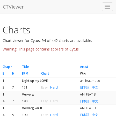
CTViewer
Charts
Chart viewer for Cytus. 94 of 442 charts are available.
Warning: This page contains spoilers of Cytus!
Chap
Title
Artist
E
H
BPM
Chart
Wiki
1
Light up my LOVE
ani feat.moco
3
7
171
Easy
Hard
日本語
中文
1
Ververg
ANI FEAT B
4
7
190
Easy
Hard
日本語
中文
1
Ververg ver.B
ANI FEAT B
4
9
190
Easy
Hard
日本語
中文