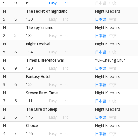
9
9
60
Easy
Hard
日本語
中文
N
The secret of nightland
Night Keepers
5
8
130
Easy
Hard
日本語
中文
N
The spy's name
Night Keepers
2
5
132
Easy
Hard
日本語
中文
N
Night Festival
Night Keepers
5
8
104
Easy
Hard
日本語
中文
N
Times Difference War
Yuk-Cheung Chun
6
9
120
Easy
Hard
日本語
中文
N
Fantasy Hotel
Night Keepers
3
6
152
Easy
Hard
日本語
中文
N
Steven Bites Time
Night Keepers
3
6
111
Easy
Hard
日本語
中文
N
The Cure of Sleep
Night Keepers
2
6
146
Easy
Hard
日本語
中文
N
Choice
Night Keepers
4
7
146
Easy
Hard
日本語
中文