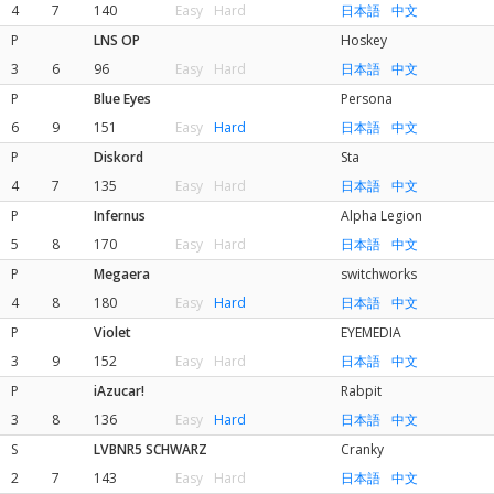
4
7
140
Easy
Hard
日本語
中文
P
LNS OP
Hoskey
3
6
96
Easy
Hard
日本語
中文
P
Blue Eyes
Persona
6
9
151
Easy
Hard
日本語
中文
P
Diskord
Sta
4
7
135
Easy
Hard
日本語
中文
P
Infernus
Alpha Legion
5
8
170
Easy
Hard
日本語
中文
P
Megaera
switchworks
4
8
180
Easy
Hard
日本語
中文
P
Violet
EYEMEDIA
3
9
152
Easy
Hard
日本語
中文
P
iAzucar!
Rabpit
3
8
136
Easy
Hard
日本語
中文
S
LVBNR5 SCHWARZ
Cranky
2
7
143
Easy
Hard
日本語
中文