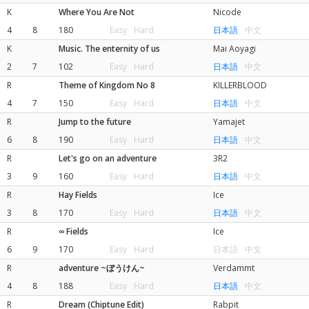
K
Where You Are Not
Nicode
4
8
180
Easy
Hard
日本語
中文
K
Music. The enternity of us
Mai Aoyagi
2
7
102
Easy
Hard
日本語
中文
R
Theme of Kingdom No 8
KILLERBLOOD
4
7
150
Easy
Hard
日本語
中文
R
Jump to the future
Yamajet
6
8
190
Easy
Hard
日本語
中文
R
Let's go on an adventure
3R2
3
9
160
Easy
Hard
日本語
中文
R
Hay Fields
Ice
3
8
170
Easy
Hard
日本語
中文
R
∞ Fields
Ice
6
9
170
Easy
Hard
日本語
中文
R
adventure ~ぼうけん~
Verdammt
4
8
188
Easy
Hard
日本語
中文
R
Dream (Chiptune Edit)
Rabpit