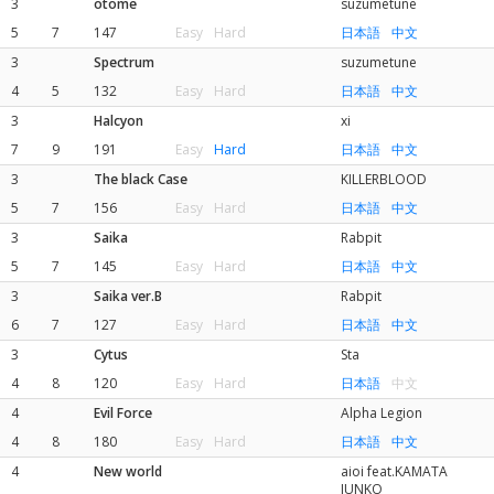
3
otome
suzumetune
5
7
147
Easy
Hard
日本語
中文
3
Spectrum
suzumetune
4
5
132
Easy
Hard
日本語
中文
3
Halcyon
xi
7
9
191
Easy
Hard
日本語
中文
3
The black Case
KILLERBLOOD
5
7
156
Easy
Hard
日本語
中文
3
Saika
Rabpit
5
7
145
Easy
Hard
日本語
中文
3
Saika ver.B
Rabpit
6
7
127
Easy
Hard
日本語
中文
3
Cytus
Sta
4
8
120
Easy
Hard
日本語
中文
4
Evil Force
Alpha Legion
4
8
180
Easy
Hard
日本語
中文
4
New world
aioi feat.KAMATA
JUNKO