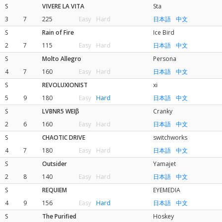
S
VIVERE LA VITA
Sta
3
7
225
Easy
Hard
日本語
中文
S
Rain of Fire
Ice Bird
2
7
115
Easy
Hard
日本語
中文
S
Molto Allegro
Persona
4
7
160
Easy
Hard
日本語
中文
S
REVOLUXIONIST
xi
5
9
180
Easy
Hard
日本語
中文
S
LVBNR5 WEIβ
Cranky
2
6
160
Easy
Hard
日本語
中文
S
CHAOTIC DRIVE
switchworks
4
7
180
Easy
Hard
日本語
中文
S
Outsider
Yamajet
2
8
140
Easy
Hard
日本語
中文
S
REQUIEM
EYEMEDIA
4
9
156
Easy
Hard
日本語
中文
S
The Purified
Hoskey