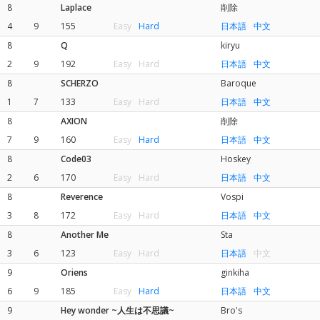
8
Laplace
削除
4
9
155
Easy
Hard
日本語
中文
8
Q
kiryu
2
9
192
Easy
Hard
日本語
中文
8
SCHERZO
Baroque
1
7
133
Easy
Hard
日本語
中文
8
AXION
削除
7
9
160
Easy
Hard
日本語
中文
8
Code03
Hoskey
2
6
170
Easy
Hard
日本語
中文
8
Reverence
Vospi
3
8
172
Easy
Hard
日本語
中文
8
Another Me
Sta
3
6
123
Easy
Hard
日本語
中文
9
Oriens
ginkiha
6
9
185
Easy
Hard
日本語
中文
9
Hey wonder ~人生は不思議~
Bro's