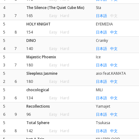
4
The Silence (The Quiet Cube Mix)
Sta
3
7
165
Easy
Hard
日本語
中文
5
HOLY KNIGHT
EYEMEDIA
5
8
154
Easy
Hard
日本語
中文
5
DINO
Cranky
4
7
140
Easy
Hard
日本語
中文
5
Majestic Phoenix
Ice
3
7
180
Easy
Hard
日本語
中文
5
Sleepless Jasmine
aioi feat.KAMATA
2
6
180
Easy
Hard
日本語
中文
5
chocological
MILI
3
6
134
Easy
Hard
日本語
中文
5
Recollections
Yamajet
6
9
96
Easy
Hard
日本語
中文
5
Total Sphere
Tsukasa
6
8
142
Easy
Hard
日本語
中文