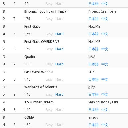
3
6
96
Easy
Hard
日本語
中文
9
Brionac ~Lugh Lamhfhata~
Project Gremoire
2
7
175
Easy
Hard
日本語
中文
9
First Gate
NeLiME
4
8
175
Easy
Hard
日本語
中文
9
First Gate OVERDRIVE
NeLiME
7
9
175
Easy
Hard
日本語
中文
9
Qualia
KIVA
4
7
160
Easy
Hard
日本語
中文
9
East West Wobble
SHK
5
8
140
Easy
Hard
日本語
中文
9
Warlords of Atlantis
削除
5
8
140
Easy
Hard
日本語
中文
9
To Further Dream
Shinichi Kobayashi
4
8
140
Easy
Hard
日本語
中文
9
COMA
ensou
4
8
180
Easy
Hard
日本語
中文