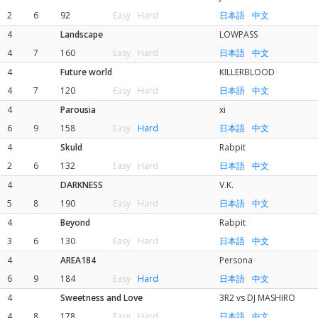
2
6
92
Easy
Hard
日本語
中文
4
Landscape
LOWPASS
4
7
160
Easy
Hard
日本語
中文
4
Future world
KILLERBLOOD
4
7
120
Easy
Hard
日本語
中文
4
Parousia
xi
6
9
158
Easy
Hard
日本語
中文
4
Skuld
Rabpit
2
6
132
Easy
Hard
日本語
中文
4
DARKNESS
V.K.
5
8
190
Easy
Hard
日本語
中文
4
Beyond
Rabpit
3
6
130
Easy
Hard
日本語
中文
4
AREA184
Persona
6
9
184
Easy
Hard
日本語
中文
4
Sweetness and Love
3R2 vs DJ MASHIRO
4
8
178
Easy
Hard
日本語
中文