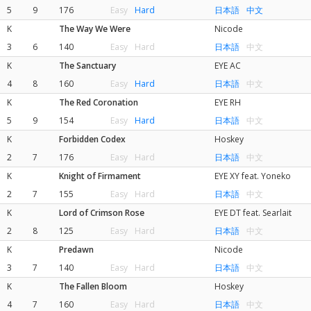
5
9
176
Easy
Hard
日本語
中文
K
The Way We Were
Nicode
3
6
140
Easy
Hard
日本語
中文
K
The Sanctuary
EYE AC
4
8
160
Easy
Hard
日本語
中文
K
The Red Coronation
EYE RH
5
9
154
Easy
Hard
日本語
中文
K
Forbidden Codex
Hoskey
2
7
176
Easy
Hard
日本語
中文
K
Knight of Firmament
EYE XY feat. Yoneko
2
7
155
Easy
Hard
日本語
中文
K
Lord of Crimson Rose
EYE DT feat. Searlait
2
8
125
Easy
Hard
日本語
中文
K
Predawn
Nicode
3
7
140
Easy
Hard
日本語
中文
K
The Fallen Bloom
Hoskey
4
7
160
Easy
Hard
日本語
中文