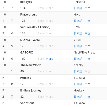
10
Red Eyes
Persona
2
7
134
Easy
Hard
日本語
中文
10
Finite circuit
kiryu
4
7
128
Easy
Hard
日本語
中文
10
Set Free (KIVA Edition)
KIVA
2
6
138
Easy
Hard
日本語
中文
10
DO NOT WAKE
Vospi
4
9
175
Easy
Hard
日本語
中文
10
GATORIX
NeLiME vs Presti
6
9
160
Easy
Hard
日本語
中文
10
The New World
Cranky
1
1
40
Easy
Hard
日本語
中文
P
Process
Tsukasa
2
8
170
Easy
Hard
日本語
中文
P
Endless Journey
Hoskey
2
7
82
Easy
Hard
日本語
中文
P
Shoot out
Tsukasa