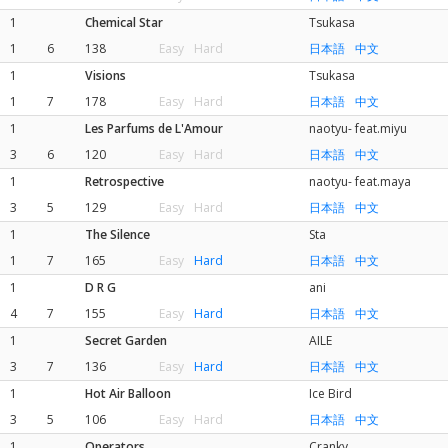
1
Chemical Star
Tsukasa
1
6
138
Easy
Hard
日本語
中文
1
Visions
Tsukasa
1
7
178
Easy
Hard
日本語
中文
1
Les Parfums de L'Amour
naotyu- feat.miyu
3
6
120
Easy
Hard
日本語
中文
1
Retrospective
naotyu- feat.maya
3
5
129
Easy
Hard
日本語
中文
1
The Silence
Sta
1
7
165
Easy
Hard
日本語
中文
1
D R G
ani
4
7
155
Easy
Hard
日本語
中文
1
Secret Garden
AILE
3
7
136
Easy
Hard
日本語
中文
1
Hot Air Balloon
Ice Bird
3
5
106
Easy
Hard
日本語
中文
1
Operators
Cranky