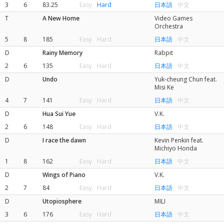
3
6
83.25
Easy
Hard
日本語
中文
T
A New Home
Video Games
Orchestra
5
8
185
Easy
Hard
日本語
中文
D
Rainy Memory
Rabpit
2
6
135
Easy
Hard
日本語
中文
D
Undo
Yuk-cheung Chun feat.
Misi Ke
4
7
141
Easy
Hard
日本語
中文
D
Hua Sui Yue
V.K.
2
6
148
Easy
Hard
日本語
中文
D
I race the dawn
Kevin Penkin feat.
Michiyo Honda
1
8
162
Easy
Hard
日本語
中文
D
Wings of Piano
V.K.
2
7
84
Easy
Hard
日本語
中文
D
Utopiosphere
MILI
3
6
176
Easy
Hard
日本語
中文