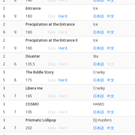
2
8
140
Easy
Hard
日本語
中文
2
Entrance
Ice
6
9
180
Easy
Hard
日本語
中文
2
Precipitation at the Entrance
Ice
6
9
180
Easy
Hard
日本語
中文
2
Precipitation at the Entrance II
Ice
7
9
180
Easy
Hard
日本語
中文
2
Disaster
Sta
2
6
135.5
Easy
Hard
日本語
中文
3
The Riddle Story
Cranky
5
8
175
Easy
Hard
日本語
中文
3
Libera me
Cranky
5
7
165
Easy
Hard
日本語
中文
3
COSMO
HAMO
5
7
105
Easy
Hard
日本語
中文
3
Prismatic Lollipop
DJ mashiro
4
7
202
Easy
Hard
日本語
中文