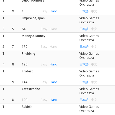
T
Dutch Formosa
Video Games
Orchestra
7
9
156
Easy
Hard
日本語
中文
T
Empire of Japan
Video Games
Orchestra
2
5
84
Easy
Hard
日本語
中文
T
Money & Money
Video Games
Orchestra
5
7
170
Easy
Hard
日本語
中文
T
Phubbing
Video Games
Orchestra
4
8
120
Easy
Hard
日本語
中文
T
Protest
Video Games
Orchestra
6
9
144
Easy
Hard
日本語
中文
T
Catastrophe
Video Games
Orchestra
4
8
100
Easy
Hard
日本語
中文
T
Rebirth
Video Games
Orchestra