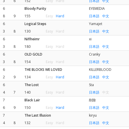
3
6
152
Easy
Hard
日本語
中文
6
Bloody Purity
EYEMEDIA
8
9
155
Easy
Hard
日本語
中文
6
Logical Steps
Yamajet
3
8
130
Easy
Hard
日本語
中文
6
Niflheimr
xi
3
8
180
Easy
Hard
日本語
中文
6
OLD GOLD
Cranky
3
8
154
Easy
Hard
日本語
中文
6
THE BLOCKS WE LOVED
KILLERBLOOD
2
9
134
Easy
Hard
日本語
中文
6
The Lost
Sta
4
7
140
Easy
Hard
日本語
中文
7
Black Lair
削除
6
9
150
Easy
Hard
日本語
中文
7
The Last Illusion
kiryu
4
8
132
Easy
Hard
日本語
中文