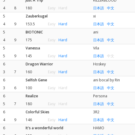
5
Just A Trip
KILLERBLOOD
4
8
180
Easy
Hard
日本語
中文
5
Zauberkugel
xi
4
9
153.5
Easy
Hard
日本語
中文
5
BIOTONIC
ani
4
9
175
Easy
Hard
日本語
中文
5
Vanessa
Vila
5
9
145
Easy
Hard
日本語
中文
6
Dragon Warrior
Hoskey
3
7
160
Easy
Hard
日本語
中文
6
Selfish Gene
ani bocal by Rin
3
6
100
Easy
Hard
日本語
中文
6
Realize
Persona
5
7
180
Easy
Hard
日本語
中文
6
Colorful Skies
3R2
4
9
146
Easy
Hard
日本語
中文
6
It's a wonderful world
HAMO