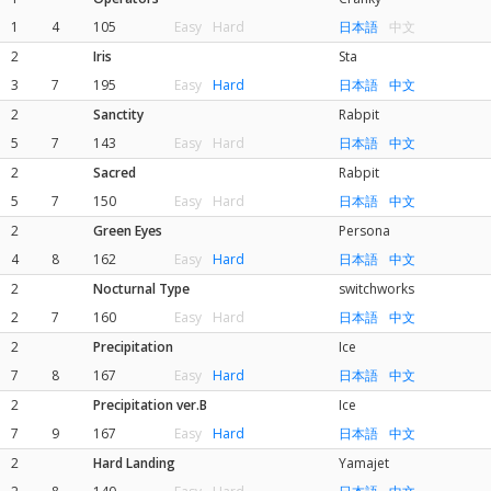
1
4
105
Easy
Hard
日本語
中文
2
Iris
Sta
3
7
195
Easy
Hard
日本語
中文
2
Sanctity
Rabpit
5
7
143
Easy
Hard
日本語
中文
2
Sacred
Rabpit
5
7
150
Easy
Hard
日本語
中文
2
Green Eyes
Persona
4
8
162
Easy
Hard
日本語
中文
2
Nocturnal Type
switchworks
2
7
160
Easy
Hard
日本語
中文
2
Precipitation
Ice
7
8
167
Easy
Hard
日本語
中文
2
Precipitation ver.B
Ice
7
9
167
Easy
Hard
日本語
中文
2
Hard Landing
Yamajet