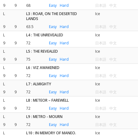
9
9
68
Easy
Hard
日本語
中文
L
L3 : ROAR, ON THE DESERTED
Ice
LANDS
9
9
63.5
Easy
Hard
日本語
中文
L
L4 : THE UNREVEALED
Ice
9
9
72
Easy
Hard
日本語
中文
L
L5 : THE REVEALED
Ice
9
9
75
Easy
Hard
日本語
中文
L
L6 : VIZ AWAKENED
Ice
9
9
72
Easy
Hard
日本語
中文
L
L7 : ALMIGHTY
Ice
9
9
72
Easy
Hard
日本語
中文
L
L8 : METEOR – FAREWELL
Ice
9
9
72
Easy
Hard
日本語
中文
L
L9 : METRO - MOURN
Ice
9
9
72
Easy
Hard
日本語
中文
L
L10 : IN MEMORY OF MANEO.
Ice