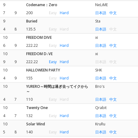
9
Codename：Zero
NeLiME
7
9
200
Easy
Hard
日本語
中文
9
Buried
Sta
4
8
135.5
Easy
Hard
日本語
中文
10
FREEDOM DIVE
xi
6
9
222.22
Easy
Hard
日本語
中文
10
FREEDOM D↓VE
xi
9
9
222.22
Easy
Hard
日本語
中文
10
HALLOWEEN PARTY
SHK
4
9
155
Easy
Hard
日本語
中文
10
YURERO～時間は過ぎ去ってイクから
Bro's
～
4
7
110
Easy
Hard
日本語
中文
10
Twenty One
Qrabit
4
7
132
Easy
Hard
日本語
中文
10
Solar Wind
KruRu
5
8
140
Easy
Hard
日本語
中文