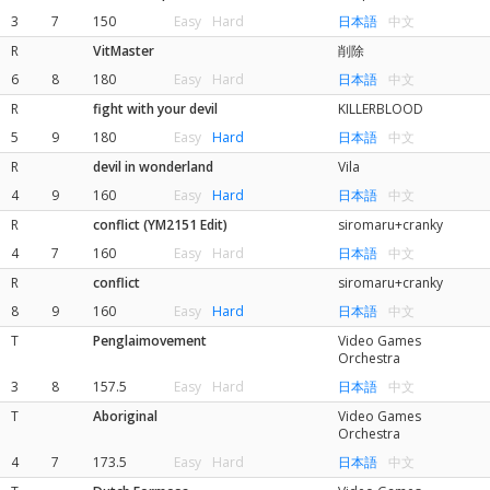
3
7
150
Easy
Hard
日本語
中文
R
VitMaster
削除
6
8
180
Easy
Hard
日本語
中文
R
fight with your devil
KILLERBLOOD
5
9
180
Easy
Hard
日本語
中文
R
devil in wonderland
Vila
4
9
160
Easy
Hard
日本語
中文
R
conflict (YM2151 Edit)
siromaru+cranky
4
7
160
Easy
Hard
日本語
中文
R
conflict
siromaru+cranky
8
9
160
Easy
Hard
日本語
中文
T
Penglaimovement
Video Games
Orchestra
3
8
157.5
Easy
Hard
日本語
中文
T
Aboriginal
Video Games
Orchestra
4
7
173.5
Easy
Hard
日本語
中文