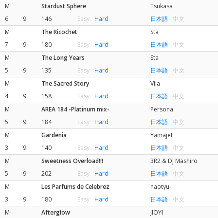
M
Stardust Sphere
Tsukasa
6
9
146
Easy
Hard
日本語
中文
M
The Ricochet
Sta
7
9
180
Easy
Hard
日本語
中文
M
The Long Years
Sta
5
9
135
Easy
Hard
日本語
中文
M
The Sacred Story
Vila
4
9
158
Easy
Hard
日本語
中文
M
AREA 184 -Platinum mix-
Persona
5
9
184
Easy
Hard
日本語
中文
M
Gardenia
Yamajet
3
9
140
Easy
Hard
日本語
中文
M
Sweetness Overload!!!
3R2 & DJ Mashiro
5
9
202
Easy
Hard
日本語
中文
M
Les Parfums de Celebrez
naotyu-
3
9
180
Easy
Hard
日本語
中文
M
Afterglow
JIOYI