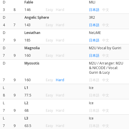
D
Fable
MILI
3
8
146
Easy
Hard
日本語
中文
D
Angelic Sphere
3R2
4
7
143
Easy
Hard
日本語
中文
D
Leviathan
NeLiME
7
9
185
Easy
Hard
日本語
中文
D
Magnolia
M2U Vocal by Guriri
7
9
160
Easy
Hard
日本語
中文
D
Myosotis
M2U / Arranger: M2U
& NICODE / Vocal:
Guriri & Lucy
7
9
160
Easy
Hard
日本語
中文
L
L1
Ice
8
9
77.5
Easy
Hard
日本語
中文
L
L2
Ice
7
9
68
Easy
Hard
日本語
中文
L
L3
Ice
7
9
63.5
Easy
Hard
日本語
中文