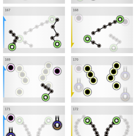
167
168
169
170
171
172