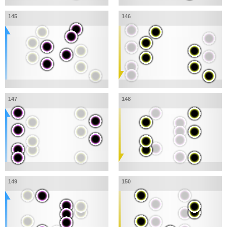
145
146
147
148
149
150