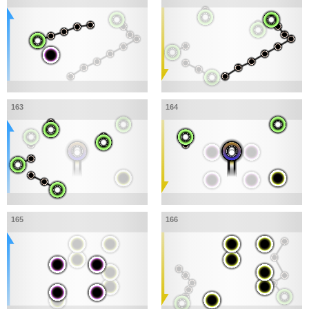
163
164
165
166