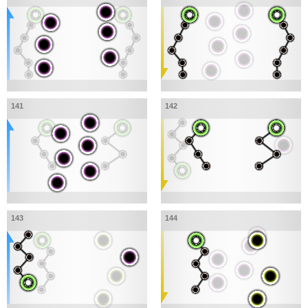
141
142
143
144