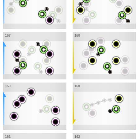
157
158
159
160
161
162