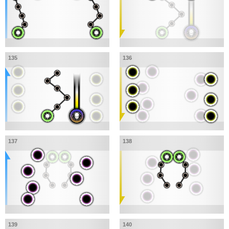
135
136
137
138
139
140