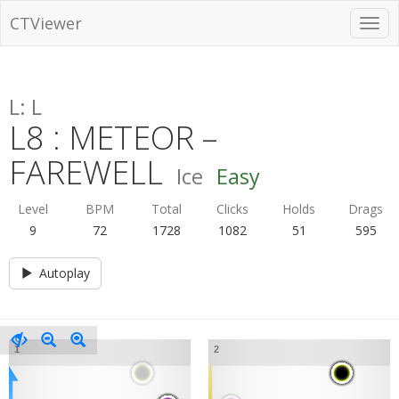
CTViewer
L: L
L8 : METEOR –
FAREWELL
Ice
Easy
Level
BPM
Total
Clicks
Holds
Drags
9
72
1728
1082
51
595
Autoplay
1
2