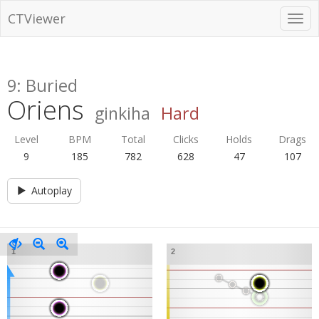
CTViewer
9: Buried
Oriens
ginkiha
Hard
Level
BPM
Total
Clicks
Holds
Drags
9
185
782
628
47
107
Autoplay
1
2