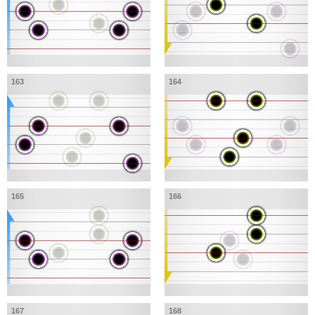
163
164
165
166
167
168