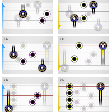
147
148
149
150