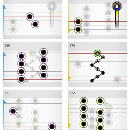
169
170
171
172