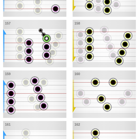
157
158
159
160
161
162