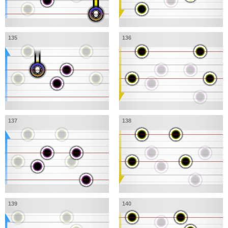
135
136
137
138
139
140