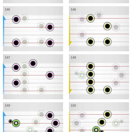
145
146
147
148
149
150