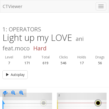
CTViewer
1: OPERATORS
Light up my LOVE
ani
feat.moco
Hard
Level
BPM
Total
Clicks
Holds
Drags
7
171
619
546
17
56
Autoplay
1
2