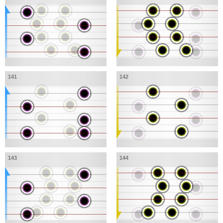
141
142
143
144