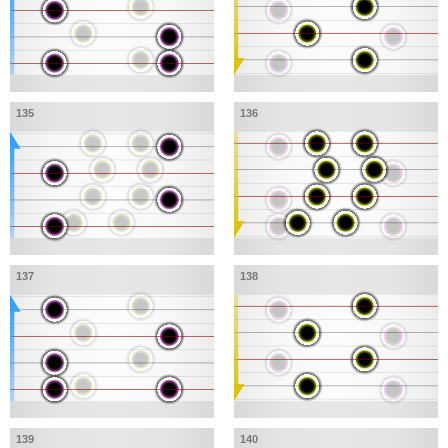
135
136
137
138
139
140