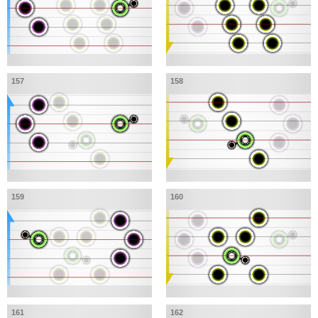
157
158
159
160
161
162