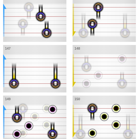
147
148
149
150