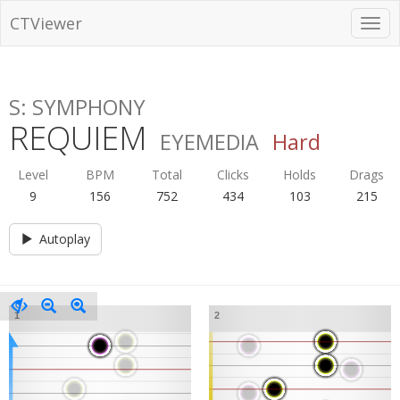
CTViewer
S: SYMPHONY
REQUIEM
EYEMEDIA
Hard
Level
BPM
Total
Clicks
Holds
Drags
9
156
752
434
103
215
Autoplay
1
2