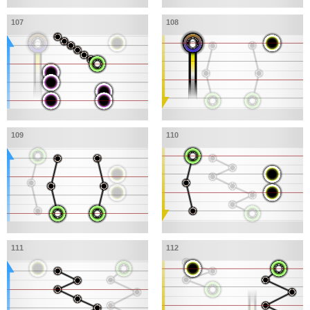
107
108
109
110
111
112