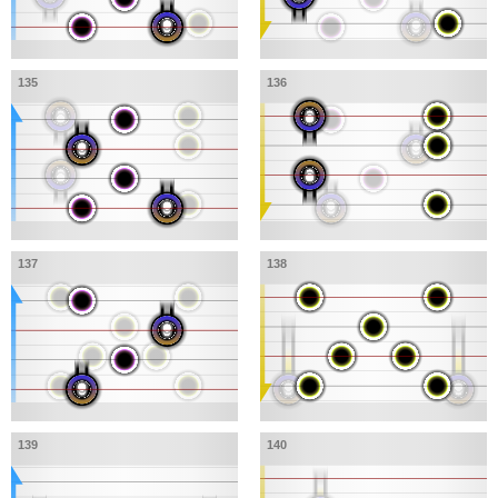
135
136
137
138
139
140