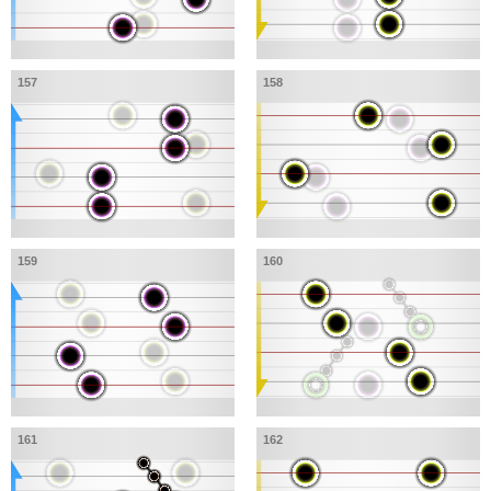
157
158
159
160
161
162