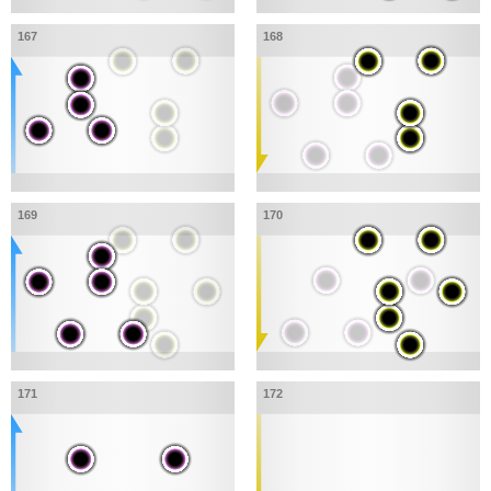
167
168
169
170
171
172