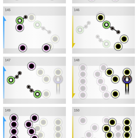
145
146
147
148
149
150