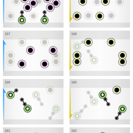
157
158
159
160
161
162