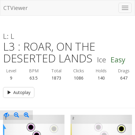
CTViewer
L: L
L3 : ROAR, ON THE
DESERTED LANDS
Ice
Easy
Level
BPM
Total
Clicks
Holds
Drags
9
63.5
1873
1086
140
647
Autoplay
1
2