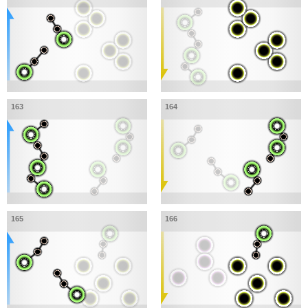
163
164
165
166