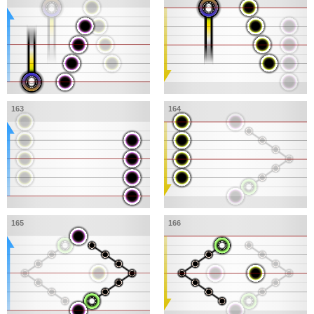
163
164
165
166