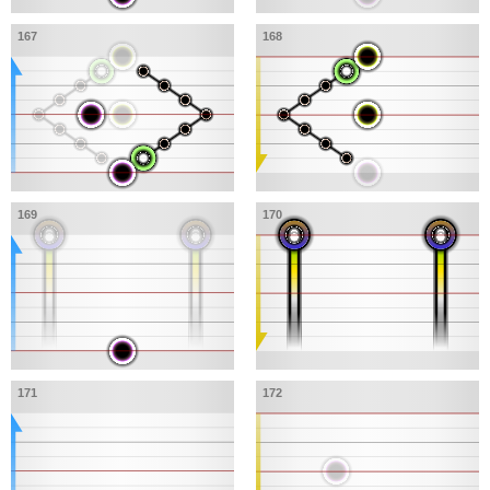
167
168
169
170
171
172