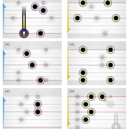
141
142
143
144