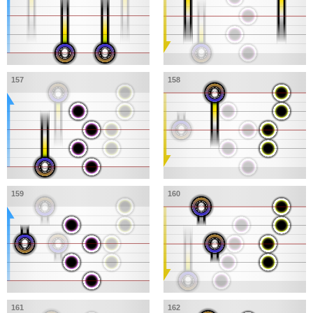
157
158
159
160
161
162