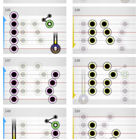
145
146
147
148
149
150