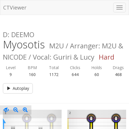
CTViewer
D: DEEMO
Myosotis
M2U / Arranger: M2U &
NICODE / Vocal: Guriri & Lucy
Hard
Level
BPM
Total
Clicks
Holds
Drags
9
160
1172
644
60
468
Autoplay
1
2