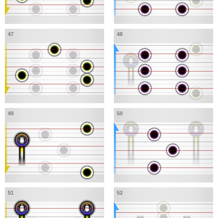
47
48
49
50
51
52