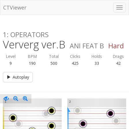
CTViewer
1: OPERATORS
Ververg ver.B
ANI FEAT B
Hard
Level
BPM
Total
Clicks
Holds
Drags
9
190
500
425
33
42
Autoplay
1
2