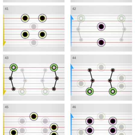
41
42
43
44
45
46