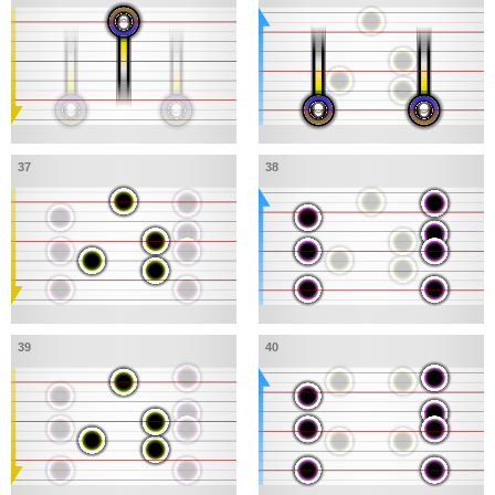
37
38
39
40