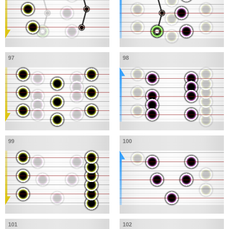
97
98
99
100
101
102