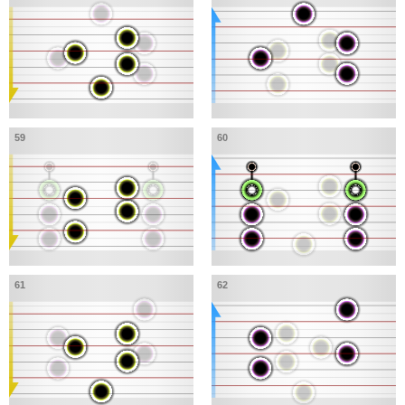
59
60
61
62